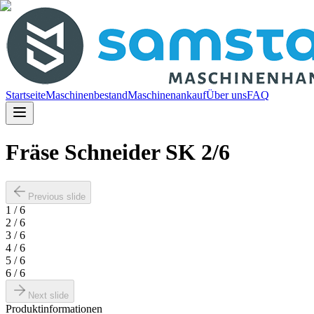
Startseite
Maschinenbestand
Maschinenankauf
Über uns
FAQ
Fräse Schneider SK 2/6
Previous slide
1
/
6
2
/
6
3
/
6
4
/
6
5
/
6
6
/
6
Next slide
Produktinformationen