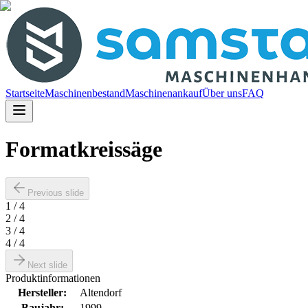
Startseite
Maschinenbestand
Maschinenankauf
Über uns
FAQ
Formatkreissäge
Previous slide
1
/
4
2
/
4
3
/
4
4
/
4
Next slide
Produktinformationen
Hersteller
:
Altendorf
Baujahr
:
1999