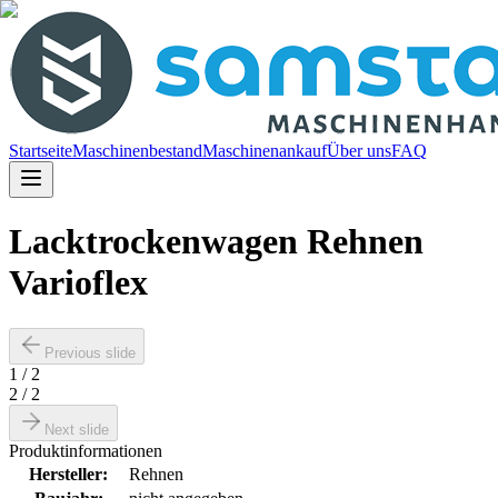
Startseite
Maschinenbestand
Maschinenankauf
Über uns
FAQ
Lacktrockenwagen Rehnen
Varioflex
Previous slide
1
/
2
2
/
2
Next slide
Produktinformationen
Hersteller
:
Rehnen