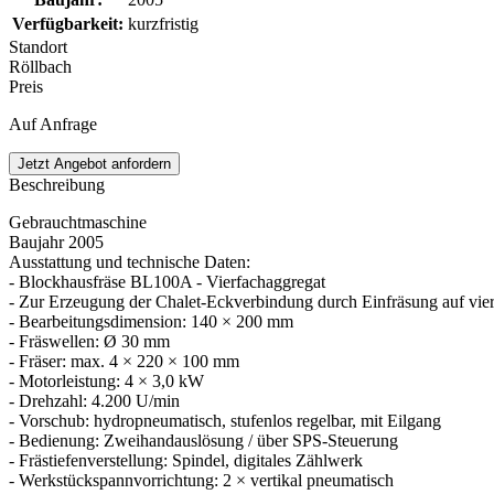
Verfügbarkeit
:
kurzfristig
Standort
Röllbach
Preis
Auf Anfrage
Jetzt Angebot anfordern
Beschreibung
Gebrauchtmaschine
Baujahr 2005
Ausstattung und technische Daten:
- Blockhausfräse BL100A - Vierfachaggregat
- Zur Erzeugung der Chalet-Eckverbindung durch Einfräsung auf vier 
- Bearbeitungsdimension: 140 × 200 mm
- Fräswellen: Ø 30 mm
- Fräser: max. 4 × 220 × 100 mm
- Motorleistung: 4 × 3,0 kW
- Drehzahl: 4.200 U/min
- Vorschub: hydropneumatisch, stufenlos regelbar, mit Eilgang
- Bedienung: Zweihandauslösung / über SPS-Steuerung
- Frästiefenverstellung: Spindel, digitales Zählwerk
- Werkstückspannvorrichtung: 2 × vertikal pneumatisch