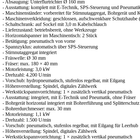
- Absaugung: Unterflurtrichter Ø 160 mm
- Ausstattung: komplett mit E-Technik, SPS-Steuerung und Pneumati
- Maschinenständer: vorbereitet für Stirnnutaggregat, Bohrgerät und
- Maschinenverkleidung: geschlossen, aufschwenkbare Schutzhaube (G
- Schaltschrank: auf Sockel mit 3,0 m Kabelschlauch
- Lieferzustand: betriebsbereit, ohne Werkzeuge
- Horizontalspanner im Maschinentisch: 2 Stück
- Betätigung: pneumatisch von vorne
- Spannzyklus: automatisch über SPS-Steuerung
- Stirnnutaggregat integriert
- Fräswelle: Ø 30 mm
- Fräser: max. 180 × 40 mm
- Motorleistung: 3,0 kW
- Drehzahl: 4.200 U/min
- Vorschub: hydropneumatisch, stufenlos regelbar, mit Eilgang
- Höhenverstellung: Spindel, digitales Zählwerk
- Werkstückspannvorrichtung: 1 × zusätzlich vertikal pneumatisch
- Ausstattung: integriert, mit E-Technik und Pneumatik, ohne Fräser
- Bohrgerät horizontal integriert mit Bohrerführung und Splitterschutz
- Bohrerdurchmesser: max. 30 mm
- Motorleistung: 1,1 kW
- Drehzahl: 1.500 U/min
- Vorschub: pneumatisch, stufenlos regelbar, mit Eilgang für Leerhub
- Höhenverstellung: Spindel, digitales Zählwerk
- Werkstückspannvorrichtung: 1 × zusätzlich vertikal pneumatisch