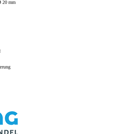
r Ø 20 mm
t
uerung