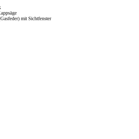
k
 Kappsäge
asfeder) mit Sichtfenster