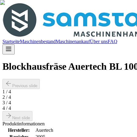
Startseite
Maschinenbestand
Maschinenankauf
Über uns
FAQ
Blockhausfräse Auertech BL 10
Previous slide
1
/
4
2
/
4
3
/
4
4
/
4
Next slide
Produktinformationen
Hersteller
:
Auertech
Baujahr
:
2005