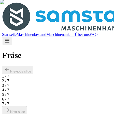
Startseite
Maschinenbestand
Maschinenankauf
Über uns
FAQ
Fräse
Previous slide
1
/
7
2
/
7
3
/
7
4
/
7
5
/
7
6
/
7
7
/
7
Next slide