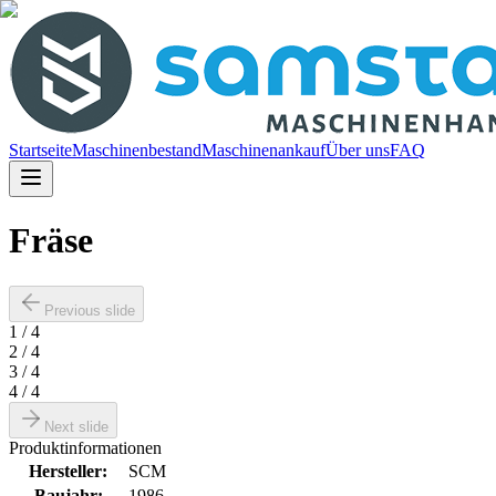
Startseite
Maschinenbestand
Maschinenankauf
Über uns
FAQ
Fräse
Previous slide
1
/
4
2
/
4
3
/
4
4
/
4
Next slide
Produktinformationen
Hersteller
:
SCM
Baujahr
:
1986