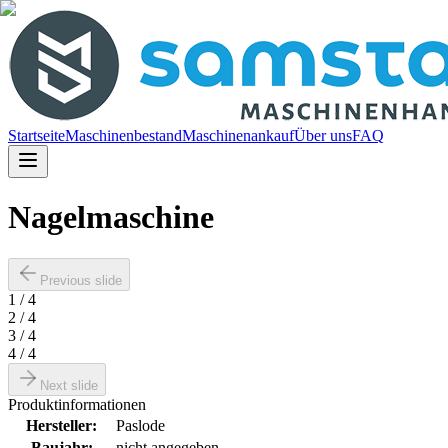
Startseite
Maschinenbestand
Maschinenankauf
Über uns
FAQ
Nagelmaschine
Previous slide
1
/
4
2
/
4
3
/
4
4
/
4
Next slide
Produktinformationen
Hersteller
:
Paslode
Baujahr
:
nicht angegeben