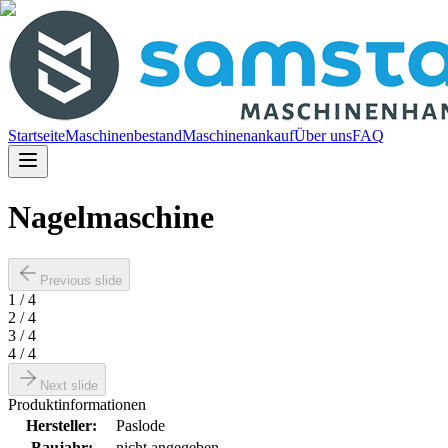
Startseite
Maschinenbestand
Maschinenankauf
Über uns
FAQ
Nagelmaschine
Previous slide
1
/
4
2
/
4
3
/
4
4
/
4
Next slide
Produktinformationen
Hersteller
:
Paslode
Baujahr
:
nicht angegeben