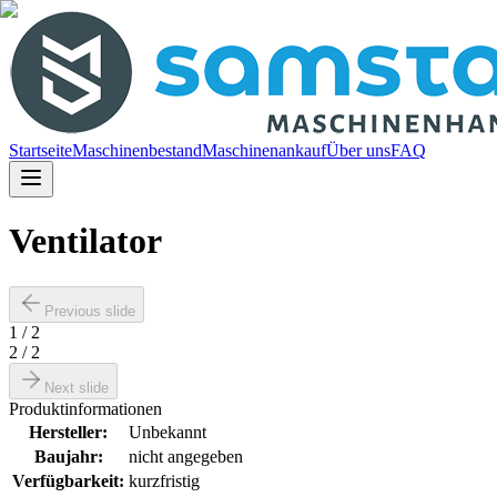
Startseite
Maschinenbestand
Maschinenankauf
Über uns
FAQ
Ventilator
Previous slide
1
/
2
2
/
2
Next slide
Produktinformationen
Hersteller
:
Unbekannt
Baujahr
:
nicht angegeben
Verfügbarkeit
:
kurzfristig