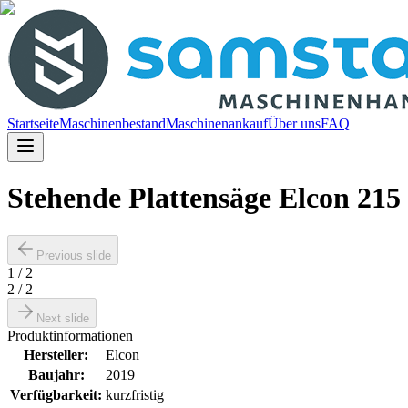
Startseite
Maschinenbestand
Maschinenankauf
Über uns
FAQ
Stehende Plattensäge Elcon 21
Previous slide
1
/
2
2
/
2
Next slide
Produktinformationen
Hersteller
:
Elcon
Baujahr
:
2019
Verfügbarkeit
:
kurzfristig