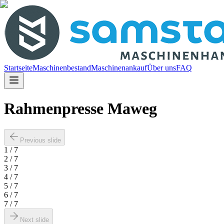
Startseite
Maschinenbestand
Maschinenankauf
Über uns
FAQ
Rahmenpresse Maweg
Previous slide
1
/
7
2
/
7
3
/
7
4
/
7
5
/
7
6
/
7
7
/
7
Next slide