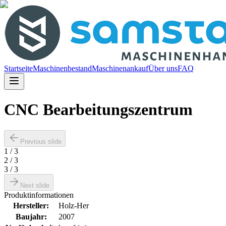
Startseite
Maschinenbestand
Maschinenankauf
Über uns
FAQ
CNC Bearbeitungszentrum
Previous slide
1
/
3
2
/
3
3
/
3
Next slide
Produktinformationen
Hersteller
:
Holz-Her
Baujahr
:
2007