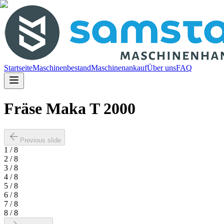
Startseite
Maschinenbestand
Maschinenankauf
Über uns
FAQ
Fräse Maka T 2000
Previous slide
1
/
8
2
/
8
3
/
8
4
/
8
5
/
8
6
/
8
7
/
8
8
/
8